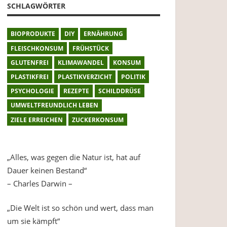
SCHLAGWÖRTER
BIOPRODUKTE
DIY
ERNÄHRUNG
FLEISCHKONSUM
FRÜHSTÜCK
GLUTENFREI
KLIMAWANDEL
KONSUM
PLASTIKFREI
PLASTIKVERZICHT
POLITIK
PSYCHOLOGIE
REZEPTE
SCHILDDRÜSE
UMWELTFREUNDLICH LEBEN
ZIELE ERREICHEN
ZUCKERKONSUM
„Alles, was gegen die Natur ist, hat auf
Dauer keinen Bestand“
– Charles Darwin –
„Die Welt ist so schön und wert, dass man
um sie kämpft“