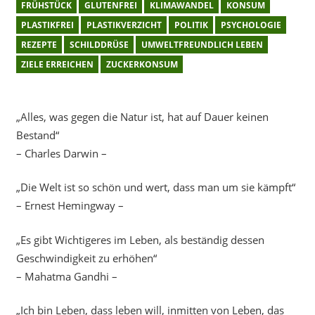
FRÜHSTÜCK
GLUTENFREI
KLIMAWANDEL
KONSUM
PLASTIKFREI
PLASTIKVERZICHT
POLITIK
PSYCHOLOGIE
REZEPTE
SCHILDDRÜSE
UMWELTFREUNDLICH LEBEN
ZIELE ERREICHEN
ZUCKERKONSUM
„Alles, was gegen die Natur ist, hat auf Dauer keinen
Bestand“
– Charles Darwin –
„Die Welt ist so schön und wert, dass man um sie kämpft“
– Ernest Hemingway –
„Es gibt Wichtigeres im Leben, als beständig dessen
Geschwindigkeit zu erhöhen“
– Mahatma Gandhi –
„Ich bin Leben, dass leben will, inmitten von Leben, das