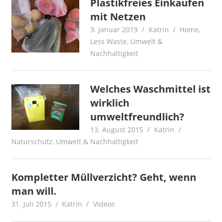
Plastikfreies Einkaufen
mit Netzen
3. Januar 2019
Katrin
Home
,
Less Waste
,
Umwelt &
Nachhaltigkeit
Welches Waschmittel ist
wirklich
umweltfreundlich?
13. August 2015
Katrin
Naturschutz
,
Umwelt & Nachhaltigkeit
Kompletter Müllverzicht? Geht, wenn
man will.
31. Juli 2015
Katrin
Videos