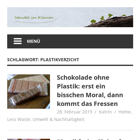
Zum
Inhalt
springen
Herzlich
Willkommen
MENÜ
auf
meinem
SCHLAGWORT:
PLASTIKVERZICHT
Blog
rund
um
Schokolade ohne
die
Plastik: erst ein
Themen
bisschen Moral, dann
Nachhaltigkeit,
kommt das Fressen
Plastikverzicht,
28. Februar 2019
Katrin
Home
,
Gesundheit
Less Waste
,
Umwelt & Nachhaltigkeit
&
Ernährung.