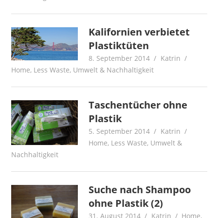
Kalifornien verbietet
Plastiktüten
8. September 2014
Katrin
Home
,
Less Waste
,
Umwelt & Nachhaltigkeit
Taschentücher ohne
Plastik
5. September 2014
Katrin
Home
,
Less Waste
,
Umwelt &
Nachhaltigkeit
Suche nach Shampoo
ohne Plastik (2)
31. August 2014
Katrin
Home
,