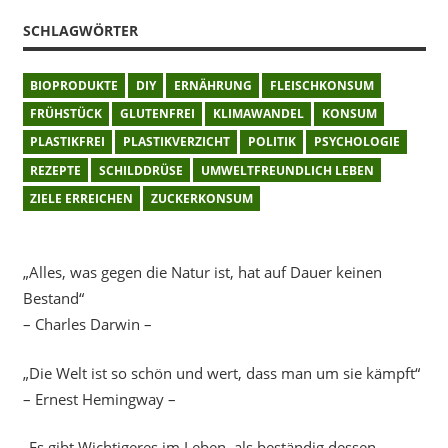
SCHLAGWÖRTER
BIOPRODUKTE
DIY
ERNÄHRUNG
FLEISCHKONSUM
FRÜHSTÜCK
GLUTENFREI
KLIMAWANDEL
KONSUM
PLASTIKFREI
PLASTIKVERZICHT
POLITIK
PSYCHOLOGIE
REZEPTE
SCHILDDRÜSE
UMWELTFREUNDLICH LEBEN
ZIELE ERREICHEN
ZUCKERKONSUM
„Alles, was gegen die Natur ist, hat auf Dauer keinen
Bestand“
– Charles Darwin –
„Die Welt ist so schön und wert, dass man um sie kämpft“
– Ernest Hemingway –
„Es gibt Wichtigeres im Leben, als beständig dessen