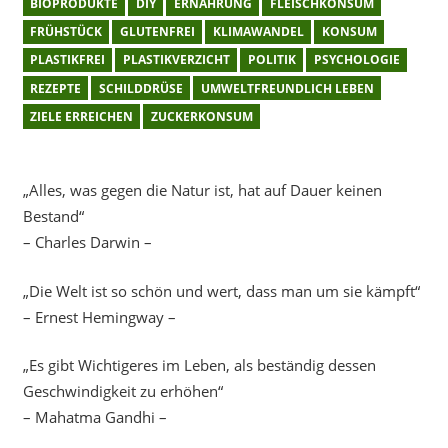
BIOPRODUKTE
DIY
ERNÄHRUNG
FLEISCHKONSUM
FRÜHSTÜCK
GLUTENFREI
KLIMAWANDEL
KONSUM
PLASTIKFREI
PLASTIKVERZICHT
POLITIK
PSYCHOLOGIE
REZEPTE
SCHILDDRÜSE
UMWELTFREUNDLICH LEBEN
ZIELE ERREICHEN
ZUCKERKONSUM
„Alles, was gegen die Natur ist, hat auf Dauer keinen
Bestand“
– Charles Darwin –
„Die Welt ist so schön und wert, dass man um sie kämpft“
– Ernest Hemingway –
„Es gibt Wichtigeres im Leben, als beständig dessen
Geschwindigkeit zu erhöhen“
– Mahatma Gandhi –