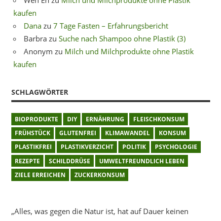
kaufen
Dana
zu
7 Tage Fasten – Erfahrungsbericht
Barbra
zu
Suche nach Shampoo ohne Plastik (3)
Anonym
zu
Milch und Milchprodukte ohne Plastik
kaufen
SCHLAGWÖRTER
BIOPRODUKTE
DIY
ERNÄHRUNG
FLEISCHKONSUM
FRÜHSTÜCK
GLUTENFREI
KLIMAWANDEL
KONSUM
PLASTIKFREI
PLASTIKVERZICHT
POLITIK
PSYCHOLOGIE
REZEPTE
SCHILDDRÜSE
UMWELTFREUNDLICH LEBEN
ZIELE ERREICHEN
ZUCKERKONSUM
„Alles, was gegen die Natur ist, hat auf Dauer keinen