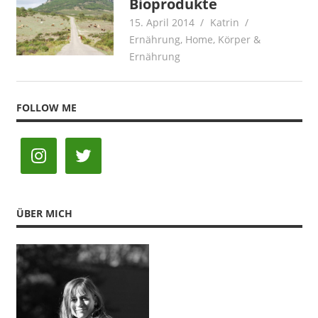
Bioprodukte
15. April 2014
Katrin
Ernährung
,
Home
,
Körper &
Ernährung
FOLLOW ME
ÜBER MICH