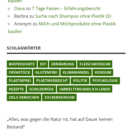
kaufen
Dana
zu
7 Tage Fasten – Erfahrungsbericht
Barbra
zu
Suche nach Shampoo ohne Plastik (3)
Anonym
zu
Milch und Milchprodukte ohne Plastik
kaufen
SCHLAGWÖRTER
BIOPRODUKTE
DIY
ERNÄHRUNG
FLEISCHKONSUM
FRÜHSTÜCK
GLUTENFREI
KLIMAWANDEL
KONSUM
PLASTIKFREI
PLASTIKVERZICHT
POLITIK
PSYCHOLOGIE
REZEPTE
SCHILDDRÜSE
UMWELTFREUNDLICH LEBEN
ZIELE ERREICHEN
ZUCKERKONSUM
„Alles, was gegen die Natur ist, hat auf Dauer keinen
Bestand“