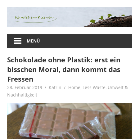
Zum
Inhalt
springen
Herzlich
Willkommen
MENÜ
auf
meinem
Schokolade ohne Plastik: erst ein
Blog
bisschen Moral, dann kommt das
rund
um
Fressen
die
28. Februar 2019
Katrin
Home
,
Less Waste
,
Umwelt &
Themen
Nachhaltigkeit
Nachhaltigkeit,
Plastikverzicht,
Gesundheit
&
Ernährung.