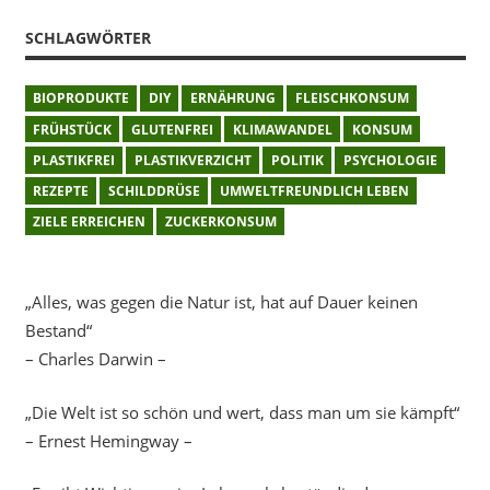
SCHLAGWÖRTER
BIOPRODUKTE
DIY
ERNÄHRUNG
FLEISCHKONSUM
FRÜHSTÜCK
GLUTENFREI
KLIMAWANDEL
KONSUM
PLASTIKFREI
PLASTIKVERZICHT
POLITIK
PSYCHOLOGIE
REZEPTE
SCHILDDRÜSE
UMWELTFREUNDLICH LEBEN
ZIELE ERREICHEN
ZUCKERKONSUM
„Alles, was gegen die Natur ist, hat auf Dauer keinen
Bestand“
– Charles Darwin –
„Die Welt ist so schön und wert, dass man um sie kämpft“
– Ernest Hemingway –