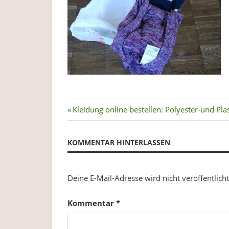
Plastikverzicht,
Gesundheit
&
Ernährung.
Beitragsnavigation
Vorheriger
Kleidung online bestellen: Polyester-und Plas
Beitrag:
KOMMENTAR HINTERLASSEN
Deine E-Mail-Adresse wird nicht veröffentlicht
Kommentar
*