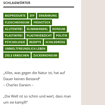
SCHLAGWÖRTER
BIOPRODUKTE
DIY
ERNÄHRUNG
FLEISCHKONSUM
FRÜHSTÜCK
GLUTENFREI
KLIMAWANDEL
KONSUM
PLASTIKFREI
PLASTIKVERZICHT
POLITIK
PSYCHOLOGIE
REZEPTE
SCHILDDRÜSE
UMWELTFREUNDLICH LEBEN
ZIELE ERREICHEN
ZUCKERKONSUM
„Alles, was gegen die Natur ist, hat auf
Dauer keinen Bestand“
– Charles Darwin –
„Die Welt ist so schön und wert, dass man
um sie kämpft“