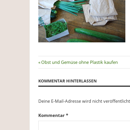
Plastikverzicht,
Gesundheit
&
Ernährung.
Beitragsnavigation
Vorheriger
Obst und Gemüse ohne Plastik kaufen
Beitrag:
KOMMENTAR HINTERLASSEN
Deine E-Mail-Adresse wird nicht veröffentlicht
Kommentar
*