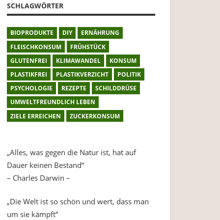
SCHLAGWÖRTER
BIOPRODUKTE
DIY
ERNÄHRUNG
FLEISCHKONSUM
FRÜHSTÜCK
GLUTENFREI
KLIMAWANDEL
KONSUM
PLASTIKFREI
PLASTIKVERZICHT
POLITIK
PSYCHOLOGIE
REZEPTE
SCHILDDRÜSE
UMWELTFREUNDLICH LEBEN
ZIELE ERREICHEN
ZUCKERKONSUM
„Alles, was gegen die Natur ist, hat auf
Dauer keinen Bestand“
– Charles Darwin –
„Die Welt ist so schön und wert, dass man
um sie kämpft“