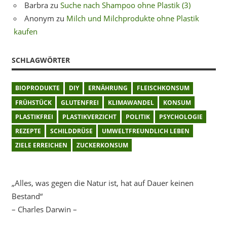
Barbra
zu
Suche nach Shampoo ohne Plastik (3)
Anonym
zu
Milch und Milchprodukte ohne Plastik
kaufen
SCHLAGWÖRTER
BIOPRODUKTE
DIY
ERNÄHRUNG
FLEISCHKONSUM
FRÜHSTÜCK
GLUTENFREI
KLIMAWANDEL
KONSUM
PLASTIKFREI
PLASTIKVERZICHT
POLITIK
PSYCHOLOGIE
REZEPTE
SCHILDDRÜSE
UMWELTFREUNDLICH LEBEN
ZIELE ERREICHEN
ZUCKERKONSUM
„Alles, was gegen die Natur ist, hat auf Dauer keinen
Bestand“
– Charles Darwin –