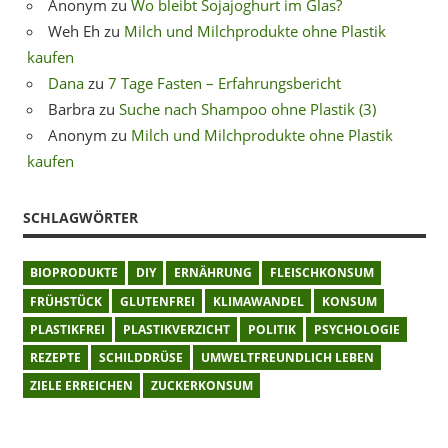
Anonym
zu
Wo bleibt Sojajoghurt im Glas?
Weh Eh
zu
Milch und Milchprodukte ohne Plastik
kaufen
Dana
zu
7 Tage Fasten – Erfahrungsbericht
Barbra
zu
Suche nach Shampoo ohne Plastik (3)
Anonym
zu
Milch und Milchprodukte ohne Plastik
kaufen
SCHLAGWÖRTER
BIOPRODUKTE
DIY
ERNÄHRUNG
FLEISCHKONSUM
FRÜHSTÜCK
GLUTENFREI
KLIMAWANDEL
KONSUM
PLASTIKFREI
PLASTIKVERZICHT
POLITIK
PSYCHOLOGIE
REZEPTE
SCHILDDRÜSE
UMWELTFREUNDLICH LEBEN
ZIELE ERREICHEN
ZUCKERKONSUM