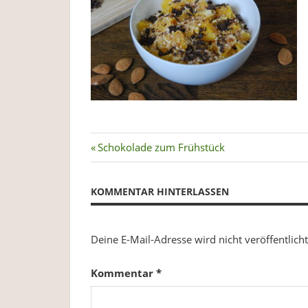
Plastikverzicht,
Gesundheit
&
Ernährung.
Beitragsnavigation
Vorheriger
Schokolade zum Frühstück
Beitrag:
KOMMENTAR HINTERLASSEN
Deine E-Mail-Adresse wird nicht veröffentlicht
Kommentar
*