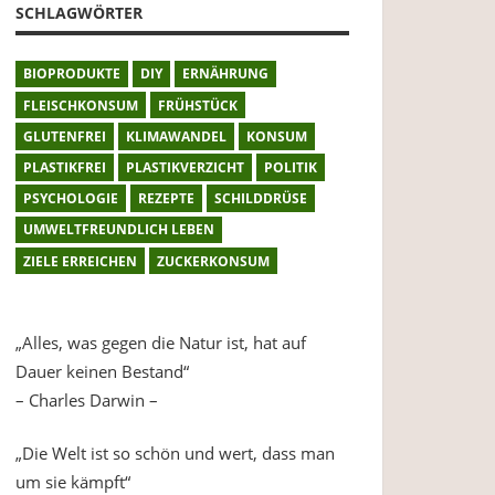
SCHLAGWÖRTER
BIOPRODUKTE
DIY
ERNÄHRUNG
FLEISCHKONSUM
FRÜHSTÜCK
GLUTENFREI
KLIMAWANDEL
KONSUM
PLASTIKFREI
PLASTIKVERZICHT
POLITIK
PSYCHOLOGIE
REZEPTE
SCHILDDRÜSE
UMWELTFREUNDLICH LEBEN
ZIELE ERREICHEN
ZUCKERKONSUM
„Alles, was gegen die Natur ist, hat auf
Dauer keinen Bestand“
– Charles Darwin –
„Die Welt ist so schön und wert, dass man
um sie kämpft“