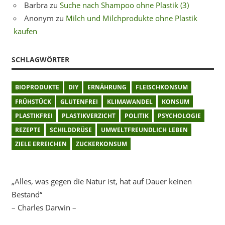
Barbra
zu
Suche nach Shampoo ohne Plastik (3)
Anonym
zu
Milch und Milchprodukte ohne Plastik
kaufen
SCHLAGWÖRTER
BIOPRODUKTE
DIY
ERNÄHRUNG
FLEISCHKONSUM
FRÜHSTÜCK
GLUTENFREI
KLIMAWANDEL
KONSUM
PLASTIKFREI
PLASTIKVERZICHT
POLITIK
PSYCHOLOGIE
REZEPTE
SCHILDDRÜSE
UMWELTFREUNDLICH LEBEN
ZIELE ERREICHEN
ZUCKERKONSUM
„Alles, was gegen die Natur ist, hat auf Dauer keinen
Bestand“
– Charles Darwin –