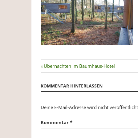
Plastikverzicht,
Gesundheit
&
Ernährung.
Beitragsnavigation
Vorheriger
Übernachten im Baumhaus-Hotel
Beitrag:
KOMMENTAR HINTERLASSEN
Deine E-Mail-Adresse wird nicht veröffentlicht
Kommentar
*