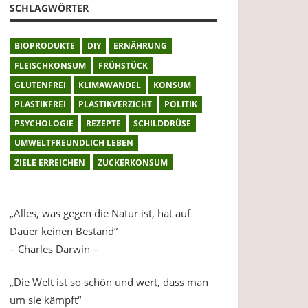
SCHLAGWÖRTER
BIOPRODUKTE
DIY
ERNÄHRUNG
FLEISCHKONSUM
FRÜHSTÜCK
GLUTENFREI
KLIMAWANDEL
KONSUM
PLASTIKFREI
PLASTIKVERZICHT
POLITIK
PSYCHOLOGIE
REZEPTE
SCHILDDRÜSE
UMWELTFREUNDLICH LEBEN
ZIELE ERREICHEN
ZUCKERKONSUM
„Alles, was gegen die Natur ist, hat auf
Dauer keinen Bestand“
– Charles Darwin –
„Die Welt ist so schön und wert, dass man
um sie kämpft“