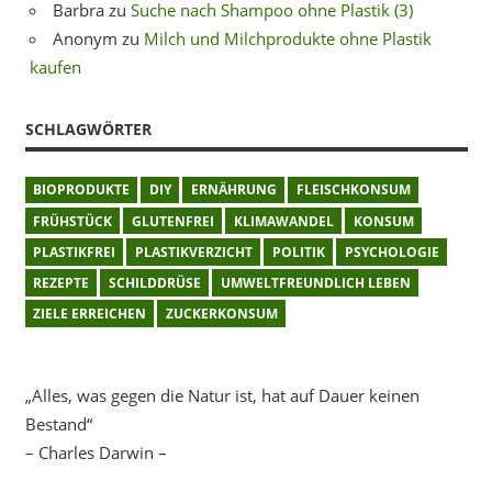
Barbra
zu
Suche nach Shampoo ohne Plastik (3)
Anonym
zu
Milch und Milchprodukte ohne Plastik
kaufen
SCHLAGWÖRTER
BIOPRODUKTE
DIY
ERNÄHRUNG
FLEISCHKONSUM
FRÜHSTÜCK
GLUTENFREI
KLIMAWANDEL
KONSUM
PLASTIKFREI
PLASTIKVERZICHT
POLITIK
PSYCHOLOGIE
REZEPTE
SCHILDDRÜSE
UMWELTFREUNDLICH LEBEN
ZIELE ERREICHEN
ZUCKERKONSUM
„Alles, was gegen die Natur ist, hat auf Dauer keinen
Bestand“
– Charles Darwin –