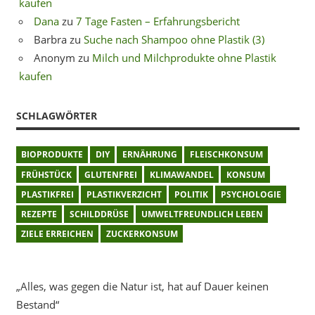
kaufen
Dana
zu
7 Tage Fasten – Erfahrungsbericht
Barbra
zu
Suche nach Shampoo ohne Plastik (3)
Anonym
zu
Milch und Milchprodukte ohne Plastik
kaufen
SCHLAGWÖRTER
BIOPRODUKTE
DIY
ERNÄHRUNG
FLEISCHKONSUM
FRÜHSTÜCK
GLUTENFREI
KLIMAWANDEL
KONSUM
PLASTIKFREI
PLASTIKVERZICHT
POLITIK
PSYCHOLOGIE
REZEPTE
SCHILDDRÜSE
UMWELTFREUNDLICH LEBEN
ZIELE ERREICHEN
ZUCKERKONSUM
„Alles, was gegen die Natur ist, hat auf Dauer keinen
Bestand“