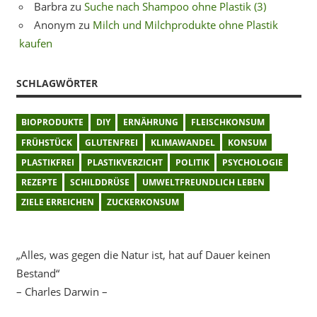
Barbra
zu
Suche nach Shampoo ohne Plastik (3)
Anonym
zu
Milch und Milchprodukte ohne Plastik
kaufen
SCHLAGWÖRTER
BIOPRODUKTE
DIY
ERNÄHRUNG
FLEISCHKONSUM
FRÜHSTÜCK
GLUTENFREI
KLIMAWANDEL
KONSUM
PLASTIKFREI
PLASTIKVERZICHT
POLITIK
PSYCHOLOGIE
REZEPTE
SCHILDDRÜSE
UMWELTFREUNDLICH LEBEN
ZIELE ERREICHEN
ZUCKERKONSUM
„Alles, was gegen die Natur ist, hat auf Dauer keinen
Bestand“
– Charles Darwin –