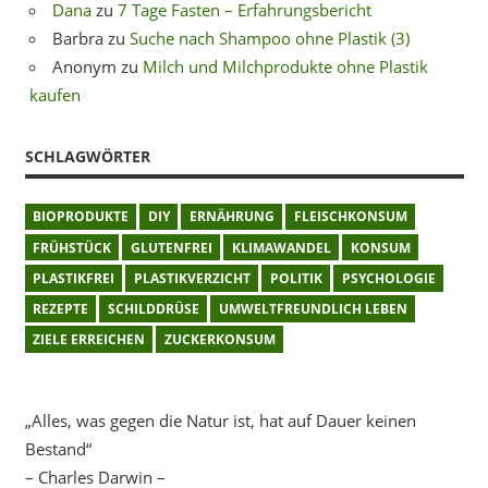
Dana
zu
7 Tage Fasten – Erfahrungsbericht
Barbra
zu
Suche nach Shampoo ohne Plastik (3)
Anonym
zu
Milch und Milchprodukte ohne Plastik
kaufen
SCHLAGWÖRTER
BIOPRODUKTE
DIY
ERNÄHRUNG
FLEISCHKONSUM
FRÜHSTÜCK
GLUTENFREI
KLIMAWANDEL
KONSUM
PLASTIKFREI
PLASTIKVERZICHT
POLITIK
PSYCHOLOGIE
REZEPTE
SCHILDDRÜSE
UMWELTFREUNDLICH LEBEN
ZIELE ERREICHEN
ZUCKERKONSUM
„Alles, was gegen die Natur ist, hat auf Dauer keinen
Bestand“
– Charles Darwin –