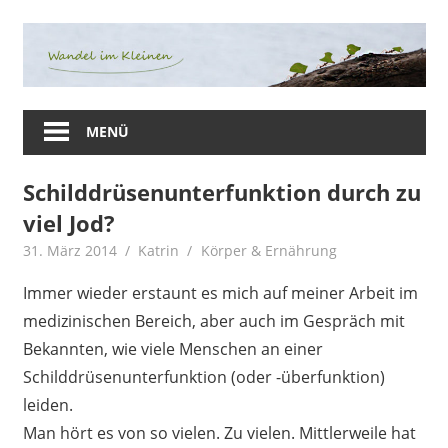
Zum
Inhalt
springen
Herzlich
Willkommen
MENÜ
auf
meinem
Schilddrüsenunterfunktion durch zu
Blog
viel Jod?
rund
um
31. März 2014
Katrin
Körper & Ernährung
die
Themen
Immer wieder erstaunt es mich auf meiner Arbeit im
Nachhaltigkeit,
medizinischen Bereich, aber auch im Gespräch mit
Plastikverzicht,
Bekannten, wie viele Menschen an einer
Gesundheit
Schilddrüsenunterfunktion (oder -überfunktion)
&
leiden.
Ernährung.
Man hört es von so vielen. Zu vielen. Mittlerweile hat