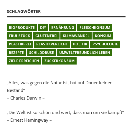
SCHLAGWÖRTER
BIOPRODUKTE
DIY
ERNÄHRUNG
FLEISCHKONSUM
FRÜHSTÜCK
GLUTENFREI
KLIMAWANDEL
KONSUM
PLASTIKFREI
PLASTIKVERZICHT
POLITIK
PSYCHOLOGIE
REZEPTE
SCHILDDRÜSE
UMWELTFREUNDLICH LEBEN
ZIELE ERREICHEN
ZUCKERKONSUM
„Alles, was gegen die Natur ist, hat auf Dauer keinen
Bestand“
– Charles Darwin –
„Die Welt ist so schön und wert, dass man um sie kämpft“
– Ernest Hemingway –