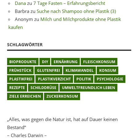
Dana
zu
7 Tage Fasten – Erfahrungsbericht
Barbra
zu
Suche nach Shampoo ohne Plastik (3)
Anonym
zu
Milch und Milchprodukte ohne Plastik
kaufen
SCHLAGWÖRTER
BIOPRODUKTE
DIY
ERNÄHRUNG
FLEISCHKONSUM
FRÜHSTÜCK
GLUTENFREI
KLIMAWANDEL
KONSUM
PLASTIKFREI
PLASTIKVERZICHT
POLITIK
PSYCHOLOGIE
REZEPTE
SCHILDDRÜSE
UMWELTFREUNDLICH LEBEN
ZIELE ERREICHEN
ZUCKERKONSUM
„Alles, was gegen die Natur ist, hat auf Dauer keinen
Bestand“
– Charles Darwin –