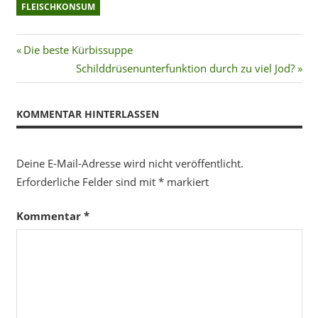
FLEISCHKONSUM
Beitragsnavigation
Vorheriger
Die beste Kürbissuppe
Beitrag:
Nächster
Schilddrüsenunterfunktion durch zu viel Jod?
Beitrag:
KOMMENTAR HINTERLASSEN
Deine E-Mail-Adresse wird nicht veröffentlicht.
Erforderliche Felder sind mit
*
markiert
Kommentar
*